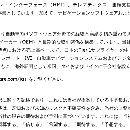
インターフェース（HMI）、テレマティクス、運転支援機能な
販売を主力事業としています。加えて、ナビゲーションソフトウェア
わたり自動車向けソフトウェア分野での経験と実績を積み重ね
メーカー（OEM）と長期的な取引関係を構築しています。当
日時点における売上高ベースで、日本のTier 1サプライヤーの
作成した業界レポート「IVI、自動車ナビゲーションシステムおよ
ともに、海外展開として米国、タイおよびドイツに子会社を設
are.com/ja）をご覧ください。
想に関する記述であり、これには当社が提案している本募集お
述は、既知および未知のリスクと不確実性を含み、当社の財務
当社の現在の期待および予測に基づいています。これには、当
概算する」「信じる」「希望する」「期待する」「予想する」