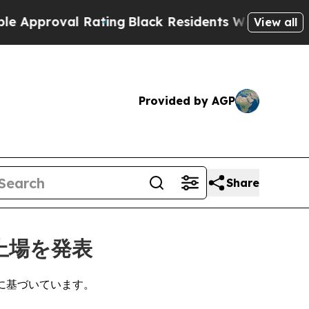
oval Rating
Black Residents Warned of Abusive C
View all
Provided by AGP
Share
の上場を発表
）に基づいています。