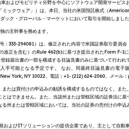
SWIRE) -- 自動車およびモビリティ分野を中心にソフトウェア開発
ウェア」）は、本日、当社の米国預託株式（American Depo
ナスダック・グローバル・マーケットにおいて取引を開始しまし
集における単独の主幹事を務めます。
号：333-294081）は、修正された内容で米国証券取引委員会
正を含む）のRule 462(b)に基づき提出されたForm F-
効な登録届出書の一部を構成する目論見書のみに基づいて行われ
り入手可能となる予定です。 なお、同最終目論見書の電子版は、入手可
loor, New York, NY 10022、電話：+1- (212) 624-2060、
、または買付けの申込みの勧誘を構成するものではなく、また
ことはできません。また、当該州または管轄区域の証券法に基
なる州または管轄区域においては、当社の証券の売付けの申込
発およびITソリューションの提供企業であり、主として自動