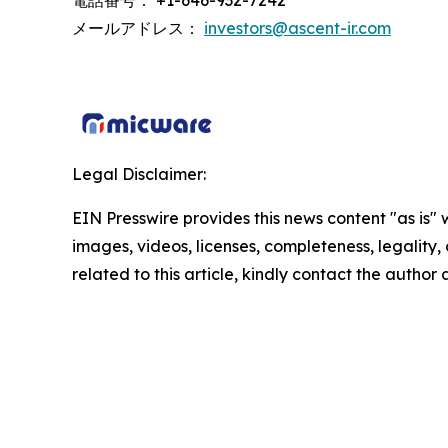
電話番号： +1-646-932-7242
メールアドレス：
investors@ascent-ir.com
Legal Disclaimer:
EIN Presswire provides this news content "as is" 
images, videos, licenses, completeness, legality, o
related to this article, kindly contact the author