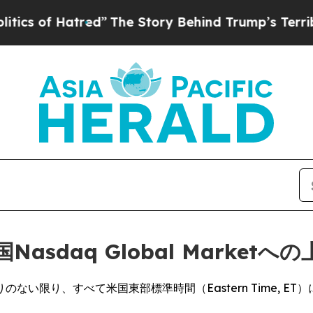
f Hatred”
The Story Behind Trump’s Terrible Appr
sdaq Global Marketへ
い限り、すべて米国東部標準時間（Eastern Time, ET