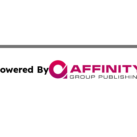
owered By
ubmit Press Release
Terms & Conditions
Copyright/DMCA
s Inc. dba Affinity Group Publishing & Asia Pacific Herald
Cookie Settings / Your Privacy Choices