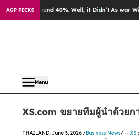
 Around 40%. Well, it Didn’t
As war With Iran D
AGP PICKS
Menu
XS.com ขยายทีมผู้นำด้วยกา
THAILAND, June 3, 2026 /
Business News
/ --
XS
.