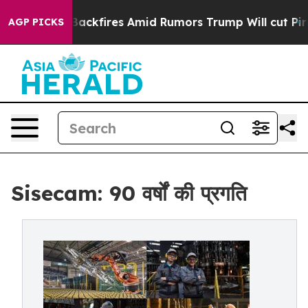
peline' Backfires Amid Rumors Trump Will cut Pirro
De
AGP PICKS
Sisecam: 90 वर्षों की प्रगति